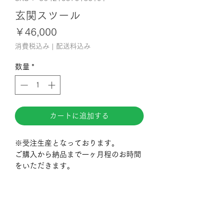
玄関スツール
価
￥46,000
格
消費税込み
|
配送料込み
数量
*
カートに追加する
※受注生産となっております。
ご購入から納品まで一ヶ月程のお時間
をいただきます。
商品情報
玄関に置き、ブーツ等靴の脱ぎ履き時