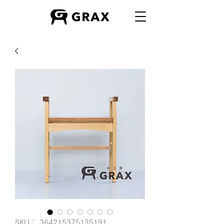
SKU： 364215375135191